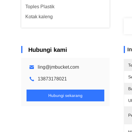
Toples Plastik
Kotak kaleng
Hubungi kami
I
T
ling@jmbucket.com
Se
13873178021
B
Hubungi sekarang
U
P