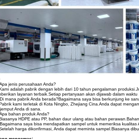
Q
Apa jenis perusahaan Anda?
Kami adalah pabrik dengan lebih dari 10 tahun pengalaman produksi.Ju
erikan layanan terbaik.Setiap pertanyaan akan dijawab dalam waktu 
Di mana pabrik Anda berada?Bagaimana saya bisa berkunjung ke san
Pabrik kami terletak di Kota Ningbo, Zhejiang Cina.Anda dapat meng
emput Anda di sana.
 Apa bahan produk Anda?
Biasanya HDPE atau PP, bahan daur ulang atau bahan perawan.Bahan v
 Bagaimana saya bisa mendapatkan sampel untuk memeriksa kualitas
Setelah harga dikonfirmasi, Anda dapat meminta sampel.Biasanya dibu
ang mengemas: