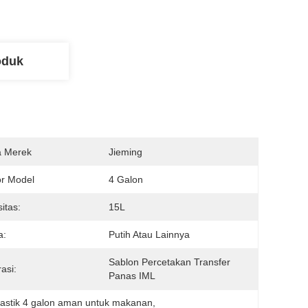
oduk
 Merek
Jieming
r Model
4 Galon
itas:
15L
a:
Putih Atau Lainnya
Sablon Percetakan Transfer 
asi:
Panas IML
astik 4 galon aman untuk makanan
, 