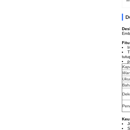
M
D
Des
Embe
Fitu
I
T
tutu
p
Kap
War
Uku
Bah
Dek
Pen
Keu
J
S