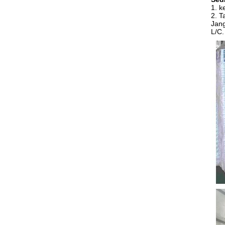
1. k
2. T
Jang
L/C.