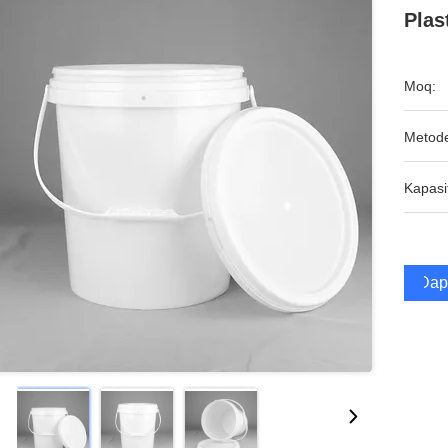
Plas
Moq:
Metod
Kapasi
Dap