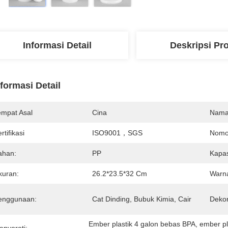
Informasi Detail
Deskripsi Pr
nformasi Detail
empat Asal
Cina
Nama
rtifikasi
ISO9001，SGS
Nomo
ahan:
PP
Kapas
kuran:
26.2*23.5*32 Cm
Warn
enggunaan:
Cat Dinding, Bubuk Kimia, Cair
Dekor
Ember plastik 4 galon bebas BPA
, 
ember pl