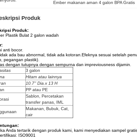
enyoroti:
Ember makanan aman 4 galon BPA Gratis
eskripsi Produk
kripsi Produk:
r Plastik Bulat 2 galon wadah
r:
ni anti bocor.
idak ada bau abnormal, tidak ada kotoran.Efeknya sesuai setelah pema
p, pegangan plastik).
as dengan tutupnya dengan sempurna dan impreviousness dijamin.
asitas
3 galon
na
Hitam atau lainnya
ran
10.7'' Dia.x 13 H
an
PP atau PE
Sablon, Percetakan
orasi
transfer panas, IML
Makanan, Bubuk, Cat,
ggunaan
cair
ntungan:
ika Anda tertarik dengan produk kami, kami menyediakan sampel gratis
ertifikasi: ISO9001