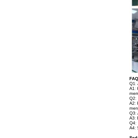
FA
Q1: 
A1: 
memb
Q2: 
A2: 
menj
Q3:
A3: 
Q4:
A4: 
Sed