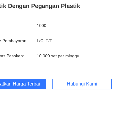
tik Dengan Pegangan Plastik
1000
e Pembayaran:
L/C, T/T
tas Pasokan:
10.000 set per minggu
atkan Harga Terbaik
Hubungi Kami