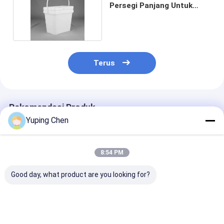
Persegi Panjang Untuk
Bahan Kimia
Terus
Rekomendasi Produk
Yuping Chen
8:54 PM
Good day, what product are you looking for?
Ember Plastik
Persetujuan ISO9001
Ember Plastik
Persegi 2,5 Galon
5L Ember Mainan
Persegi 20L
Wadah Makanan
Plastik Dengan