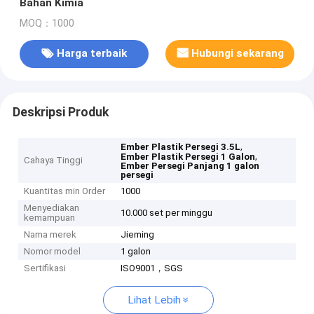
Bahan Kimia
MOQ：1000
Harga terbaik
Hubungi sekarang
Deskripsi Produk
,
Ember Plastik Persegi 3.5L
,
Ember Plastik Persegi 1 Galon
Cahaya Tinggi
Ember Persegi Panjang 1 galon
persegi
Kuantitas min Order
1000
Menyediakan
10.000 set per minggu
kemampuan
Nama merek
Jieming
Nomor model
1 galon
Sertifikasi
ISO9001，SGS
Lihat Lebih