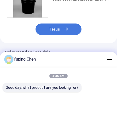
Kue Popcorn Permen
Terus
Rekomendasi Produk
Yuping Chen
4:35 AM
Good day, what product are you looking for?
Ember Plastik Cat 15
Ember Plastik Bulat
Sablon Ember
Liter Khusus Dengan
Tugas Berat untuk
Plastik Bulat
Tutup Dan Pegangan
Aplikasi Industri dan
Plastik/Transf
Komersial
Panas/IML Un