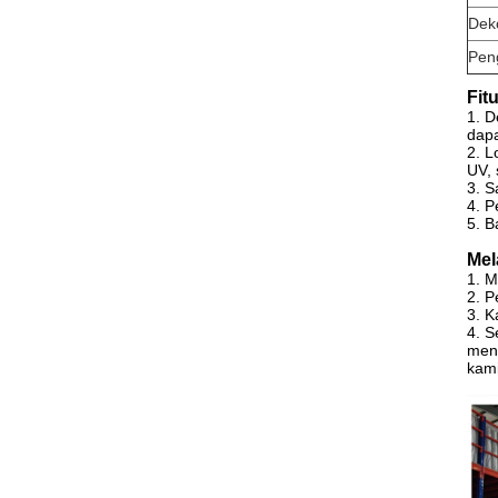
Dek
Pen
Fitu
1. D
dapa
2. L
UV, 
3. S
4. P
5. 
Mel
1. M
2. 
3. K
4. S
mend
kami