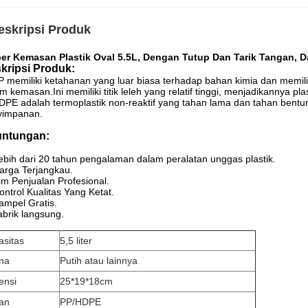
eskripsi Produk
er Kemasan Plastik Oval 5.5L, Dengan Tutup Dan Tarik Tangan, D
kripsi Produk:
P memiliki ketahanan yang luar biasa terhadap bahan kimia dan memili
m kemasan.Ini memiliki titik leleh yang relatif tinggi, menjadikannya pla
DPE adalah termoplastik non-reaktif yang tahan lama dan tahan bentur
yimpanan.
ntungan:
ebih dari 20 tahun pengalaman dalam peralatan unggas plastik.
arga Terjangkau.
im Penjualan Profesional.
ontrol Kualitas Yang Ketat.
ampel Gratis.
abrik langsung.
asitas
5,5 liter
na
Putih atau lainnya
ensi
25*19*18cm
an
PP/HDPE