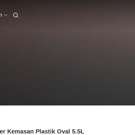
n
r Kemasan Plastik Oval 5.5L