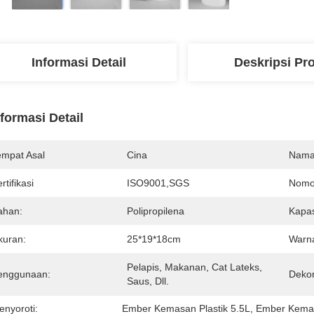
Informasi Detail
Deskripsi Pr
nformasi Detail
empat Asal
Cina
Nama
rtifikasi
ISO9001,SGS
Nomo
ahan:
Polipropilena
Kapas
kuran:
25*19*18cm
Warn
Pelapis, Makanan, Cat Lateks, 
enggunaan:
Dekor
Saus, Dll.
enyoroti:
Ember Kemasan Plastik 5.5L
, 
Ember Kemas