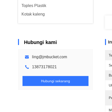
Toples Plastik
Kotak kaleng
Hubungi kami
I
T
ling@jmbucket.com
Se
13873178021
B
Hubungi sekarang
U
P
M