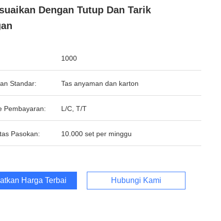
suaikan Dengan Tutup Dan Tarik
gan
1000
an Standar:
Tas anyaman dan karton
e Pembayaran:
L/C, T/T
tas Pasokan:
10.000 set per minggu
atkan Harga Terbaik
Hubungi Kami