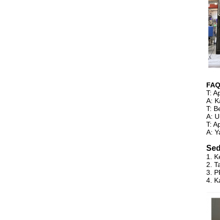
FA
T: A
A: K
T: B
A: U
T: A
A: Y
Se
1. K
2. T
3. P
4. K