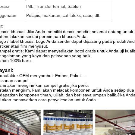
orasi
IML, Transfer termal, Sablon
ggunaan
Pelapis, makanan, cat lateks, saus, dll.
r:
esain khusus: Jika Anda memiliki desain sendiri, selamat datang unt
t melakukan sesuai permintaan khusus Anda.
ogo / label khusus: Logo Anda sendiri dapat dipasang pada produk And
stiker atau film menyusut.
ampel gratis: Kami dapat menyediakan botol gratis untuk Anda uji kualit
engalaman yang kaya dan pelayanan yang baik.
Bahan 100% baru.
ayani:
anufaktur OEM menyambut: Ember, Paket ...
Pesanan sampel
ami akan mengirimkan sampel gratis jika perlu.
etelah mengirim, kami akan melacak komponen untuk Anda setiap dua
apatkan komponen timah, ujilah, dan beri saya umpan balik.Jika Anda
 akan menawarkan cara penyelesaian untuk Anda.