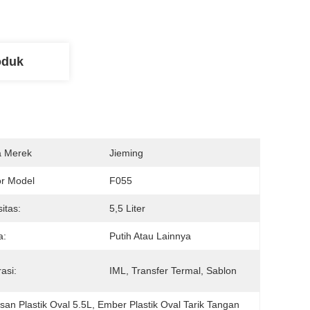
oduk
 Merek
Jieming
r Model
F055
itas:
5,5 Liter
a:
Putih Atau Lainnya
asi:
IML, Transfer Termal, Sablon
an Plastik Oval 5.5L
, 
Ember Plastik Oval Tarik Tangan