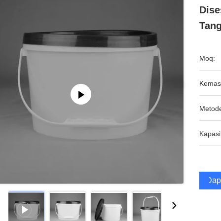
Dise
Tan
Moq:
Kemas
Metod
Kapasi
Dap