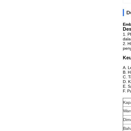
D
Emb
Des
1. P
dala
2. H
pen
Keu
A. L
B. H
C. T
D. K
E. S
F. P
Kap
War
Dim
Bah