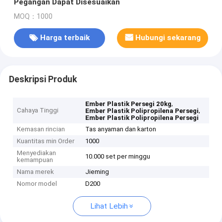
Pegangan Dapat Disesuaikan
MOQ：1000
Harga terbaik
Hubungi sekarang
Deskripsi Produk
,
Ember Plastik Persegi 20kg
Cahaya Tinggi
,
Ember Plastik Polipropilena Persegi
Ember Plastik Polipropilena Persegi
Kemasan rincian
Tas anyaman dan karton
Kuantitas min Order
1000
Menyediakan
10.000 set per minggu
kemampuan
Nama merek
Jieming
Nomor model
D200
Lihat Lebih