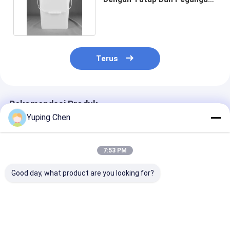
Dapat Disesuaikan
Terus
Rekomendasi Produk
Yuping Chen
7:53 PM
Good day, what product are you looking for?
Ember Plastik
Persetujuan ISO9001
Ember Plastik
Persegi 2,5 Galon
5L Ember Mainan
Persegi 20L
Wadah Makanan
Plastik Dengan
Hewan Peliharaan
Pegangan Dan Tutup