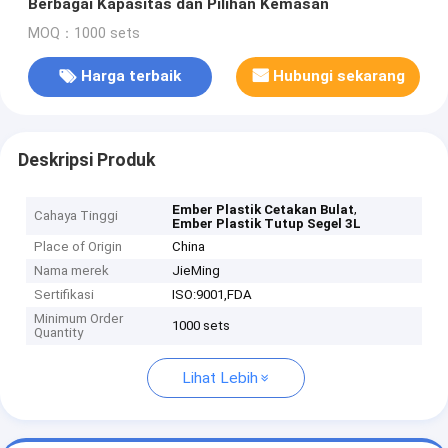
Berbagai Kapasitas dan Pilihan Kemasan
MOQ：1000 sets
Harga terbaik
Hubungi sekarang
Deskripsi Produk
,
Ember Plastik Cetakan Bulat
Cahaya Tinggi
Ember Plastik Tutup Segel 3L
Place of Origin
China
Nama merek
JieMing
Sertifikasi
ISO:9001,FDA
Minimum Order
1000 sets
Quantity
Lihat Lebih