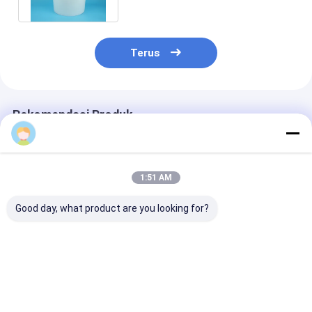
Terus
Rekomendasi Produk
1:51 AM
Good day, what product are you looking for?
Ember Plastik Cat 15
Ember Plastik Bulat
Sablon Ember
Liter Khusus Dengan
Tugas Berat untuk
Plastik Bulat
Tutup Dan Pegangan
Aplikasi Industri dan
Plastik/Transf
Komersial
Panas/IML Un
Industri
Harga terbaik
Harga terbaik
Harga terb