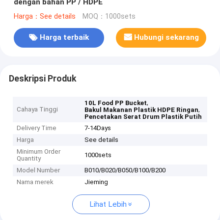
dengan bahan PP / HDPE
Harga：See details
MOQ：1000sets
Harga terbaik
Hubungi sekarang
Deskripsi Produk
,
10L Food PP Bucket
Cahaya Tinggi
,
Bakul Makanan Plastik HDPE Ringan
Pencetakan Serat Drum Plastik Putih
Delivery Time
7-14Days
Harga
See details
Minimum Order
1000sets
Quantity
Model Number
B010/B020/B050/B100/B200
Nama merek
Jieming
Lihat Lebih