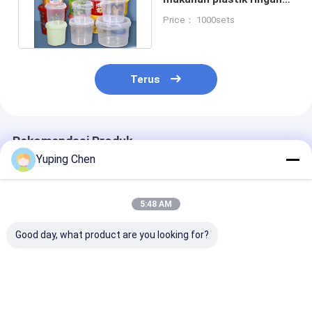
dengan bahan PP / HDPE
Price： 1000sets
Terus
Rekomendasi Produk
Yuping Chen
5:48 AM
Good day, what product are you looking for?
Penyimpanan
mangkuk besar
rectangular pl
Makanan Ember
plastik bulat untuk
food container
Plastik Makanan
dibawa dengan tutup
lid takeaway f
dengan Sertifikat
mangkuk makanan
container mea