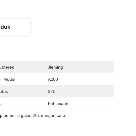
oduk
 Merek
Jieming
r Model
A200
itas:
22L
a:
Kebiasaan
up ember 5 galon 20L dengan cerat
, 