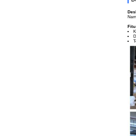
Des
Nama
Fitu
K
D
T