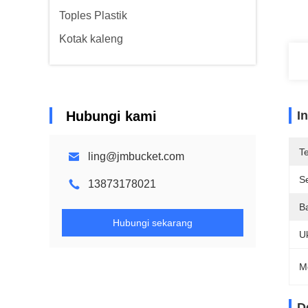
Toples Plastik
Kotak kaleng
Hubungi kami
I
T
ling@jmbucket.com
Se
13873178021
B
Hubungi sekarang
U
M
D