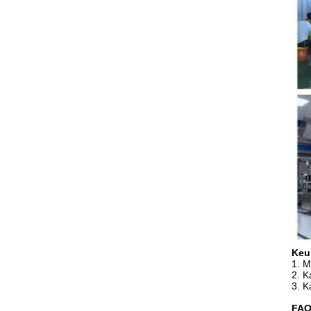
Keu
1. M
2. K
3. K
FA