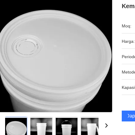
Kema
Moq:
Harga:
Period
Metod
Kapasi
Dap