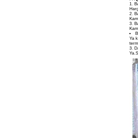
1. 
Harg
2. 
Kam
3. 
Kami
B
Ya k
term
3. 
Ya.S