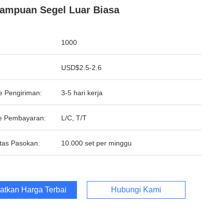
mpuan Segel Luar Biasa
1000
USD$2.5-2.6
e Pengiriman:
3-5 hari kerja
e Pembayaran:
L/C, T/T
tas Pasokan:
10.000 set per minggu
atkan Harga Terbaik
Hubungi Kami