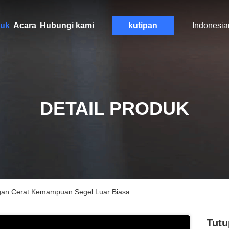
uk
Acara
Hubungi kami
kutipan
Indonesia
DETAIL PRODUK
gan Cerat Kemampuan Segel Luar Biasa
Tutu