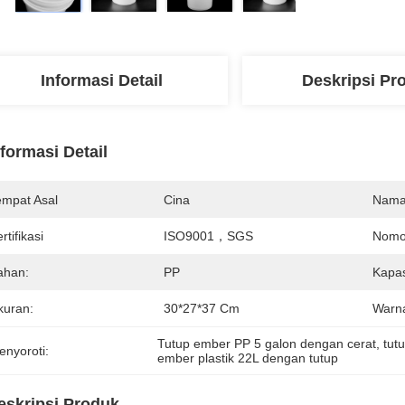
Informasi Detail
Deskripsi Pr
nformasi Detail
empat Asal
Cina
Nama
rtifikasi
ISO9001，SGS
Nomo
ahan:
PP
Kapas
kuran:
30*27*37 Cm
Warn
Tutup ember PP 5 galon dengan cerat
, 
tut
enyoroti:
ember plastik 22L dengan tutup
eskripsi Produk