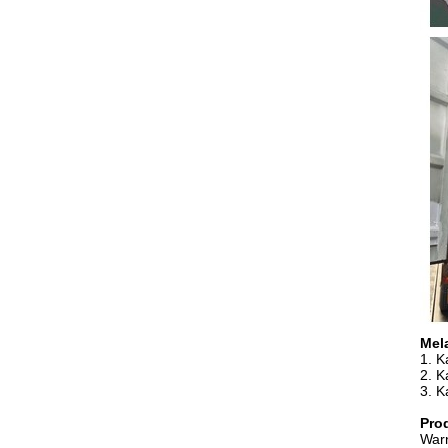
Mel
1. 
2. K
3. K
Pro
Warn