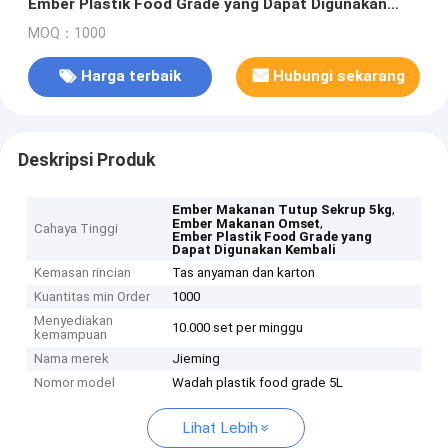
Ember Plastik Food Grade yang Dapat Digunakan
Kembali
MOQ：1000
Harga terbaik
Hubungi sekarang
Deskripsi Produk
,
Ember Makanan Tutup Sekrup 5kg
,
Ember Makanan Omset
Cahaya Tinggi
Ember Plastik Food Grade yang
Dapat Digunakan Kembali
Kemasan rincian
Tas anyaman dan karton
Kuantitas min Order
1000
Menyediakan
10.000 set per minggu
kemampuan
Nama merek
Jieming
Nomor model
Wadah plastik food grade 5L
Lihat Lebih