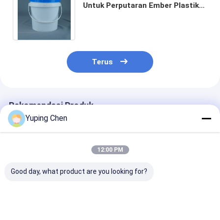
Untuk Perputaran Ember Plastik
Food Grade yang Dapat
Digunakan Kembali
Terus
Rekomendasi Produk
Yuping Chen
12:00 PM
Good day, what product are you looking for?
Ember Plastik Cat 15
Ember Plastik Bulat
Sablon Ember
Liter Khusus Dengan
Tugas Berat untuk
Plastik Bulat
Tutup Dan Pegangan
Aplikasi Industri dan
Plastik/Transf